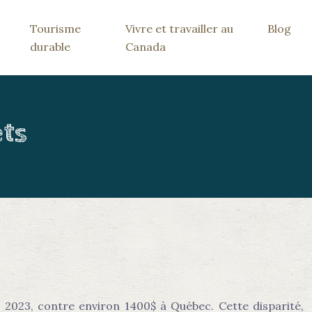
Tourisme
Vivre et travailler au
Blog
durable
Canada
ets
2023, contre environ 1400$ à Québec. Cette disparité,