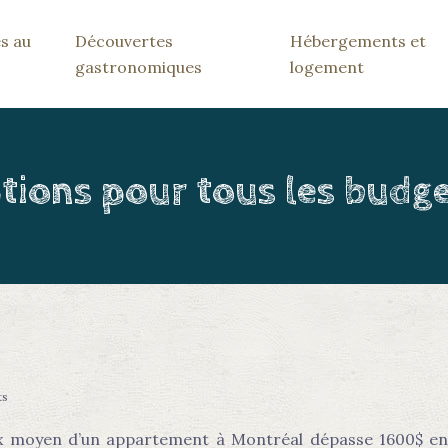
s au
Découvertes
Hébergements et
gastronomiques
logement
tions pour tous les budg
ts
ix moyen d’un appartement à Montréal dépasse 1600$ en 