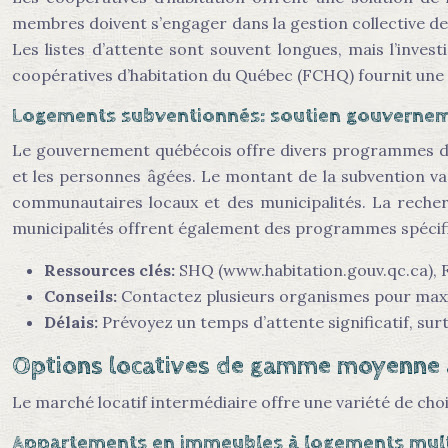
membres doivent s’engager dans la gestion collective de
Les listes d’attente sont souvent longues, mais l’inve
coopératives d’habitation du Québec (FCHQ) fournit une l
Logements subventionnés: soutien gouverne
Le gouvernement québécois offre divers programmes de 
et les personnes âgées. Le montant de la subvention var
communautaires locaux et des municipalités. La recher
municipalités offrent également des programmes spécifiq
Ressources clés:
SHQ (www.habitation.gouv.qc.ca), F
Conseils:
Contactez plusieurs organismes pour max
Délais:
Prévoyez un temps d’attente significatif, sur
Options locatives de gamme moyenne 
Le marché locatif intermédiaire offre une variété de choix
Appartements en immeubles à logements multi