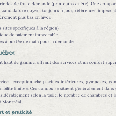
 périodes de forte demande (printemps et été). Une comp
e candidature (loyers toujours à jour, références impeccab
èrement plus bas en hiver.
s sites spécifiques à la région).
rique de paiement impeccable.
es à portée de main pour la demande.
uébec
 haut de gamme, offrant des services et un confort supéri
ices exceptionnels: piscines intérieures, gymnases, conc
nibilité limitée. Ces condos se situent généralement dan
nsidérablement selon la taille, le nombre de chambres et 
à Montréal.
 et praticité