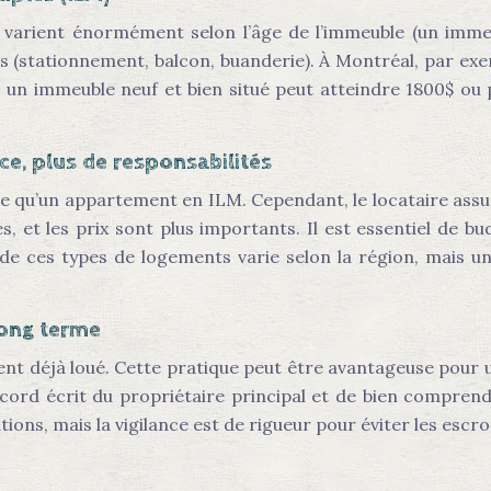
ix varient énormément selon l’âge de l’immeuble (un imme
s (stationnement, balcon, buanderie). À Montréal, par ex
un immeuble neuf et bien situé peut atteindre 1800$ ou p
ace, plus de responsabilités
le qu’un appartement en ILM. Cependant, le locataire assu
, et les prix sont plus importants. Il est essentiel de bud
é de ces types de logements varie selon la région, mais 
long terme
ent déjà loué. Cette pratique peut être avantageuse pour 
accord écrit du propriétaire principal et de bien comprend
ions, mais la vigilance est de rigueur pour éviter les escro