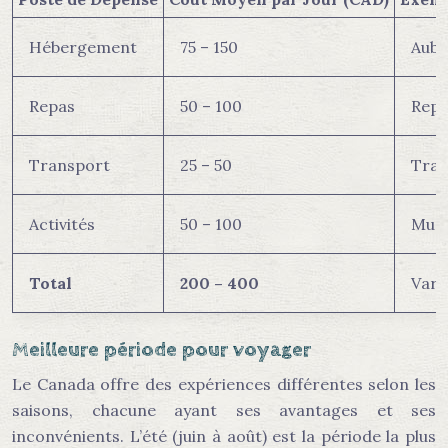
Hébergement
75 – 150
Aube
Repas
50 – 100
Repa
Transport
25 – 50
Tran
Activités
50 – 100
Musée
Total
200 – 400
Vari
Meilleure période pour voyager
Le Canada offre des expériences différentes selon les
saisons, chacune ayant ses avantages et ses
inconvénients. L’été (juin à août) est la période la plus