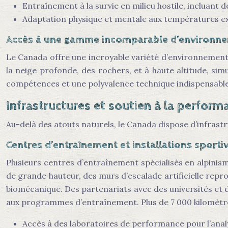
Entraînement à la survie en milieu hostile, incluant 
Adaptation physique et mentale aux températures e
Accès à une gamme incomparable d’environne
Le Canada offre une incroyable variété d’environnements
la neige profonde, des rochers, et à haute altitude, si
compétences et une polyvalence technique indispensable 
Infrastructures et soutien à la perfor
Au-delà des atouts naturels, le Canada dispose d’infrast
Centres d’entraînement et installations sporti
Plusieurs centres d’entraînement spécialisés en alpinisme
de grande hauteur, des murs d’escalade artificielle repr
biomécanique. Des partenariats avec des universités et 
aux programmes d’entraînement. Plus de 7 000 kilomètres 
Accès à des laboratoires de performance pour l’ana