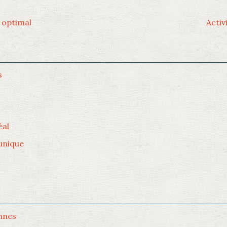
e optimal
Activ
s
éal
 unique
nnes