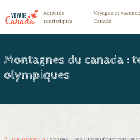
Activités
Voyages et vacance
touristiques
Canada
Montagnes du canada : te
olympiques
/
Activités touristiques
/ Montagnes du canada : terrains d’entraînement pour alp