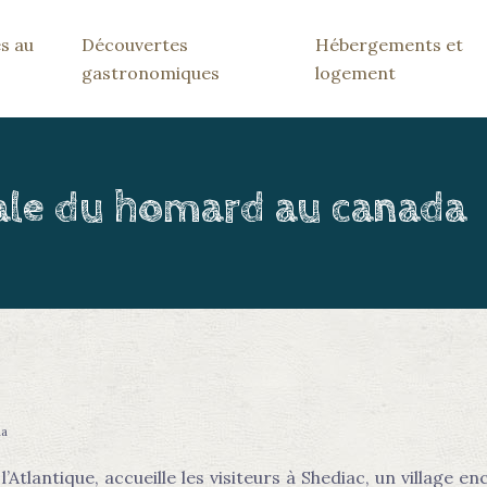
s au
Découvertes
Hébergements et
gastronomiques
logement
iale du homard au canada
da
l’Atlantique, accueille les visiteurs à Shediac, un villag