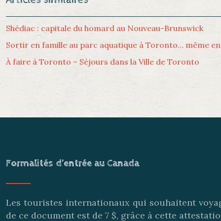
Articles similaires
Shédiac : capitale du homard au Nouveau-Brunswick
Sortir en famille au parc aquatique à Toronto… même en
À faire à Toronto – Séjours dans la Ville de Toronto
Formalités d’entrée au Canada
Les touristes internationaux qui souhaitent voy
de ce document est de 7 $, grâce à cette attestatio