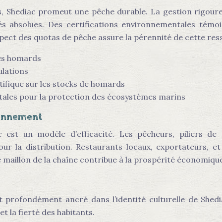
s, Shediac promeut une pêche durable. La gestion rigoure
rités absolues. Des certifications environnementales t
pect des quotas de pêche assure la pérennité de cette res
des homards
ulations
ifique sur les stocks de homards
tales pour la protection des écosystèmes marins
sionnement
st un modèle d’efficacité. Les pêcheurs, piliers de 
our la distribution. Restaurants locaux, exportateurs, e
illon de la chaîne contribue à la prospérité économique d
rofondément ancré dans l’identité culturelle de Shediac.
t la fierté des habitants.