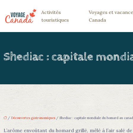
Activités
Voyages et vacance
touristiques
Canada
Shediac : capitale mond
/
Découvertes gastronomiques
/ Shediac : capitale mondiale du homard au cana
L’arôme envoûtant du homard grillé, mêlé à l’air salé de 