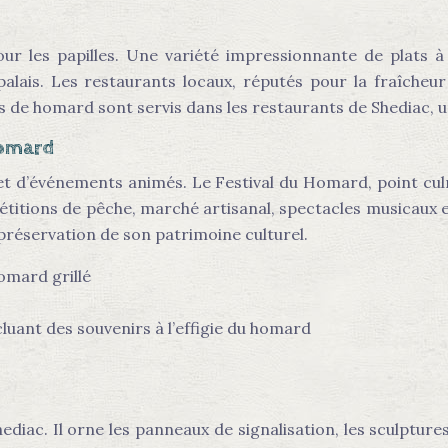
our les papilles. Une variété impressionnante de plats
palais. Les restaurants locaux, réputés pour la fraîcheur
as de homard sont servis dans les restaurants de Shediac, 
homard
t d’événements animés. Le Festival du Homard, point culmina
titions de pêche, marché artisanal, spectacles musicaux et
la préservation de son patrimoine culturel.
omard grillé
luant des souvenirs à l’effigie du homard
diac. Il orne les panneaux de signalisation, les sculptures